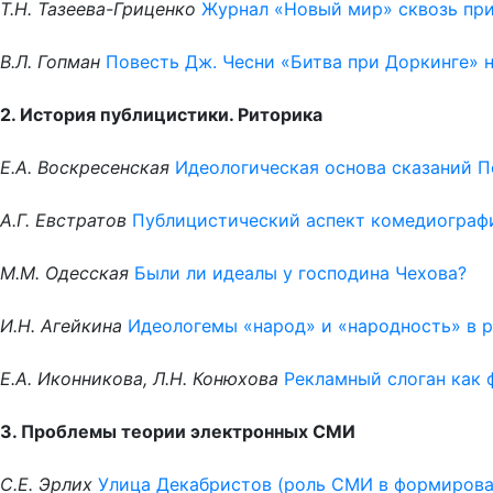
Т.Н. Тазеева-Гриценко
Журнал «Новый мир» сквозь приз
В.Л. Гопман
Повесть Дж. Чесни «Битва при Доркинге» 
2. История публицистики. Риторика
Е.А. Воскресенская
Идеологическая основа сказаний 
А.Г. Евстратов
Публицистический аспект комедиографии
М.М. Одесская
Были ли идеалы у господина Чехова?
И.Н. Агейкина
Идеологемы «народ» и «народность» в р
Е.А. Иконникова, Л.Н. Конюхова
Рекламный слоган как
3. Проблемы теории электронных СМИ
С.Е. Эрлих
Улица Декабристов (роль СМИ в формирова