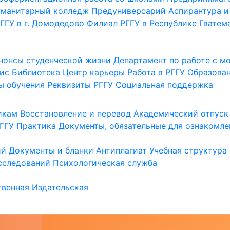
уманитарный колледж
Предуниверсарий
Аспирантура и
ГГУ в г. Домодедово
Филиал РГГУ в Республике Гватем
нонсы студенческой жизни
Департамент по работе с 
ис
Библиотека
Центр карьеры
Работа в РГГУ
Образова
ы обучения
Реквизиты РГГУ
Социальная поддержка
икам
Восстановление и перевод
Академический отпуск
ГГУ
Практика
Документы, обязательные для ознакомле
ий
Документы и бланки
Антиплагиат
Учебная структура
сследований
Психологическая служба
венная
Издательская