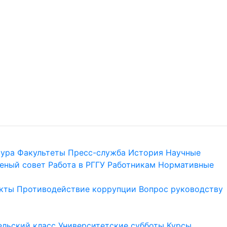
тура
Факультеты
Пресс-служба
История
Научные
еный совет
Работа в РГГУ
Работникам
Нормативные
кты
Противодействие коррупции
Вопрос руководству
льский класс
Университетские субботы
Курсы