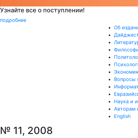
РГГУ — территория вежливости
подробнее
Об издан
Дайджес
Литерату
Философи
Политоло
Психолог
Экономик
Вопросы 
Информат
Евразийс
Наука и 
Авторам 
English
№ 11, 2008