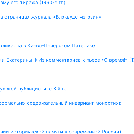
му его тиража (1960-е гг.)
на страницах журнала «Блэквудс мэгэзин»
Поликарпа в Киево-Печерском Патерике
 Екатерины II: Из комментариев к пьесе «О время!» (1
усской публицистике XIX в.
 формально-содержательный инвариант моностиха
нии исторической памяти в современной России)