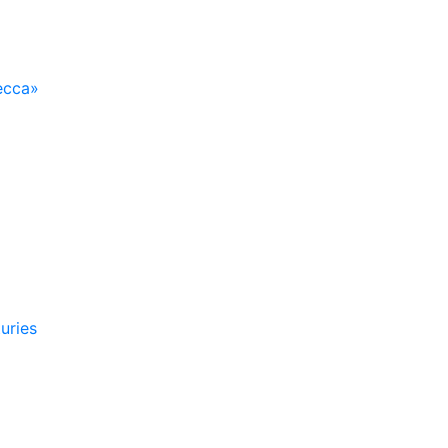
есса»
uries