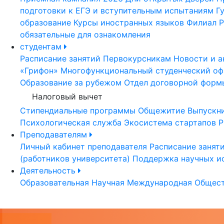
подготовки к ЕГЭ и вступительным испытаниям
Г
образование
Курсы иностранных языков
Филиал Р
обязательные для ознакомления
студентам
Расписание занятий
Первокурсникам
Новости и а
«Грифон»
Многофункциональный студенческий оф
Образование за рубежом
Отдел договорной форм
Налоговый вычет
Стипендиальные программы
Общежитие
Выпускн
Психологическая служба
Экосистема стартапов Р
Преподавателям
Личный кабинет преподавателя
Расписание занят
(работников университета)
Поддержка научных и
Деятельность
Образовательная
Научная
Международная
Общест