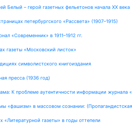
рей Белый – герой газетных фельетонов начала ХХ века
страницах петербургского «Рассвета» (1907–1915)
нал «Современник» в 1911–1912 гг.
цах газеты «Московский листок»
адициях символистского книгоиздания
ая пресса (1936 год)
ама: К проблеме аутентичности информации журнала «С
мы «фашизм» в массовом сознании: (Пропагандистская к
х «Литературной газеты» в годы оттепели