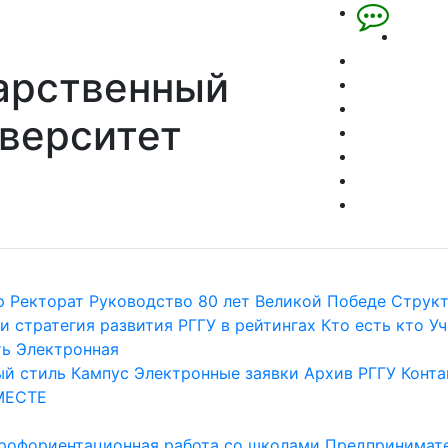
арственный
верситет
р
Ректорат
Руководство
80 лет Великой Победе
Струк
и стратегия развития
РГГУ в рейтингах
Кто есть кто
Уч
ть
Электронная
й стиль
Кампус
Электронные заявки
Архив РГГУ
Конта
МЕСТЕ
рофориентационная работа со школами
Предпринимате