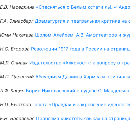
Е.В. Наседкина
«Стесняться с Белым кстати ль!..»: Анд
Г.А. Элиасберг
Драматургия и театральная критика на 
Юми Накагава
Шолом-Алейхем, А.В. Амфитеатров и жур
Н.С. Егорова
Революции 1917 года в России на страни
М.Л. Спивак
Издательство «Алконост»: к вопросу о тр
М.П. Одесский
Абсурдизм Даниила Хармса и официальн
Л.Ф. Кацис
Борис Николаевский о судьбе О. Мандельшт
Н.П. Быстров
Газета «Правда» и закрепление идеологе
Е.Н. Басовская
Проблема «чистоты языка» на страница