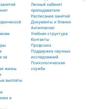
 занятий
Личный кабинет
инет
преподавателя
Расписание занятий
уденческой
Документы и бланки
Антиплагиат
никам
Учебная структура
Контакты
еры
Профсоюз
е
Поддержка научных
е за
исследований
Психологическая
ая жизнь
служба
и
ые выплаты
ам
ение и