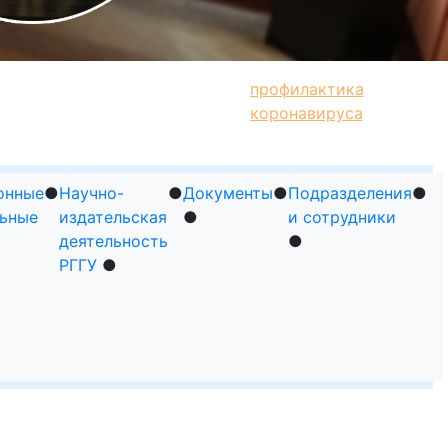
С
Кто есть
Олимпиада
профилактика
кто
РГГУ
коронавируса
онные
●
Научно-
●
Документы
●
Подразделения
●
льные
издательская
●
и сотрудники
деятельность
●
РГГУ
●