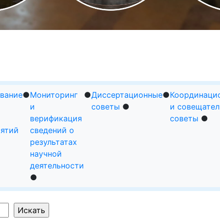
ИЕ
психологическая
БИБЛИОТЕКА
МУЗЕЙ
ЭИО
служба
вание
●
Мониторинг
●
Диссертационные
●
Координаци
и
советы
●
и совещате
верификация
советы
●
ятий
сведений о
результатах
научной
деятельности
●