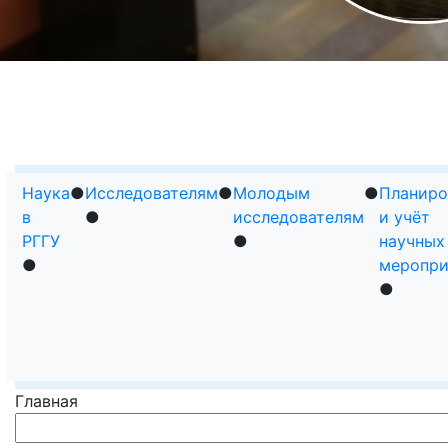
ПОСТУПАЮЩИМ
ПОДГОТОВКА К ЕГЭ
РАСПИСАН
И ОГЭ
Наука
●
Исследователям
●
Молодым
●
Планиро
в
●
исследователям
и учёт
РГГУ
●
научных
●
меропри
●
Главная