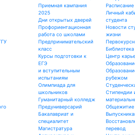
Приемная кампания
Расписание
2025
Личный каб
Дни открытых дверей
студента
Профориентационная
Новости ст
работа со школами
жизни
ГГУ
Предпринимательский
Первокурс
класс
Библиотека
Курсы подготовки к
Центр карь
ЕГЭ
Образовани
и вступительным
Образовани
испытаниям
рубежом
Олимпиада для
Студенческ
школьников
Стипендии 
Гуманитарный колледж
материальн
ого
Предуниверсарий
Общежитие
Бакалавриат и
Выпускник
специалитет
Восстановл
Магистратура
перевод