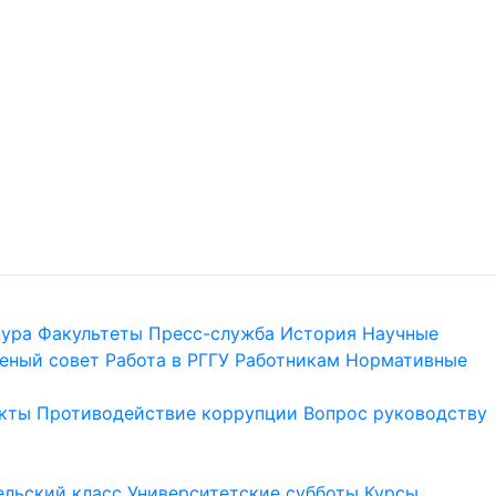
тура
Факультеты
Пресс-служба
История
Научные
еный совет
Работа в РГГУ
Работникам
Нормативные
кты
Противодействие коррупции
Вопрос руководству
льский класс
Университетские субботы
Курсы