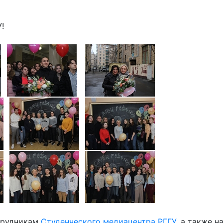
!
трудникам
Студенческого медиацентра РГГУ
, а также 