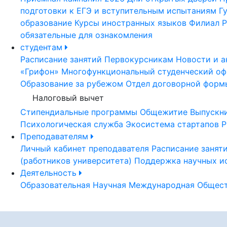
подготовки к ЕГЭ и вступительным испытаниям
Г
образование
Курсы иностранных языков
Филиал Р
обязательные для ознакомления
студентам
Расписание занятий
Первокурсникам
Новости и а
«Грифон»
Многофункциональный студенческий оф
Образование за рубежом
Отдел договорной форм
Налоговый вычет
Стипендиальные программы
Общежитие
Выпускн
Психологическая служба
Экосистема стартапов Р
Преподавателям
Личный кабинет преподавателя
Расписание занят
(работников университета)
Поддержка научных и
Деятельность
Образовательная
Научная
Международная
Общест