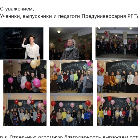
С уважением,
Ученики, выпускники и педагоги Предуниверсария РГГУ
p.s. Отдельную огромную благодарность выражаем со