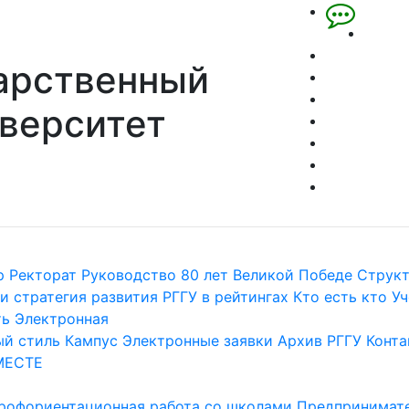
арственный
верситет
р
Ректорат
Руководство
80 лет Великой Победе
Струк
и стратегия развития
РГГУ в рейтингах
Кто есть кто
Уч
ть
Электронная
й стиль
Кампус
Электронные заявки
Архив РГГУ
Конта
МЕСТЕ
рофориентационная работа со школами
Предпринимате