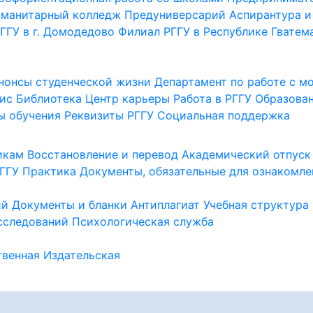
уманитарный колледж
Предуниверсарий
Аспирантура и
ГГУ в г. Домодедово
Филиал РГГУ в Республике Гватем
нонсы студенческой жизни
Департамент по работе с 
ис
Библиотека
Центр карьеры
Работа в РГГУ
Образова
ы обучения
Реквизиты РГГУ
Социальная поддержка
икам
Восстановление и перевод
Академический отпуск
ГГУ
Практика
Документы, обязательные для ознакомле
ий
Документы и бланки
Антиплагиат
Учебная структура
сследований
Психологическая служба
венная
Издательская