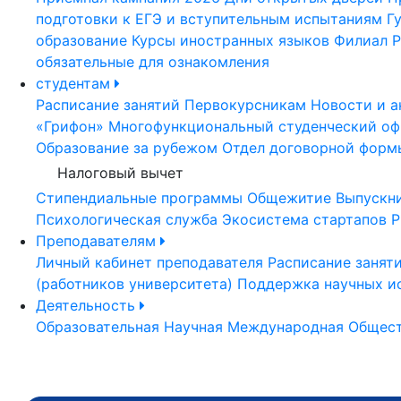
подготовки к ЕГЭ и вступительным испытаниям
Г
образование
Курсы иностранных языков
Филиал Р
обязательные для ознакомления
студентам
Расписание занятий
Первокурсникам
Новости и а
«Грифон»
Многофункциональный студенческий оф
Образование за рубежом
Отдел договорной форм
Налоговый вычет
Стипендиальные программы
Общежитие
Выпускн
Психологическая служба
Экосистема стартапов Р
Преподавателям
Личный кабинет преподавателя
Расписание занят
(работников университета)
Поддержка научных и
Деятельность
Образовательная
Научная
Международная
Общест