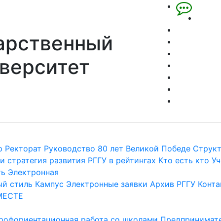
арственный
верситет
р
Ректорат
Руководство
80 лет Великой Победе
Струк
и стратегия развития
РГГУ в рейтингах
Кто есть кто
Уч
ть
Электронная
й стиль
Кампус
Электронные заявки
Архив РГГУ
Конта
МЕСТЕ
рофориентационная работа со школами
Предпринимате