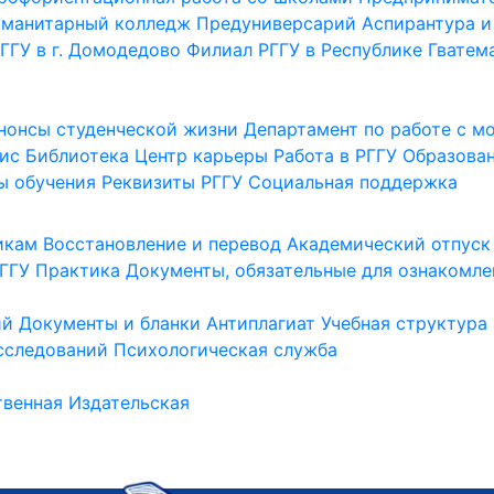
уманитарный колледж
Предуниверсарий
Аспирантура и
ГГУ в г. Домодедово
Филиал РГГУ в Республике Гватем
нонсы студенческой жизни
Департамент по работе с 
ис
Библиотека
Центр карьеры
Работа в РГГУ
Образова
ы обучения
Реквизиты РГГУ
Социальная поддержка
икам
Восстановление и перевод
Академический отпуск
ГГУ
Практика
Документы, обязательные для ознакомле
ий
Документы и бланки
Антиплагиат
Учебная структура
сследований
Психологическая служба
венная
Издательская