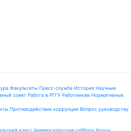
тура
Факультеты
Пресс-служба
История
Научные
еный совет
Работа в РГГУ
Работникам
Нормативные
кты
Противодействие коррупции
Вопрос руководству
льский класс
Университетские субботы
Курсы