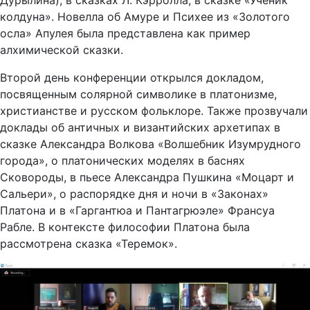
Дурылина), в сказках Л. Кэрролла, в сказке «Ученик
колдуна». Новелла об Амуре и Психее из «Золотого
осла» Апулея была представлена как пример
алхимической сказки.
Второй день конференции открылся докладом,
посвященным солярной символике в платонизме,
христианстве и русском фольклоре. Также прозвучали
доклады об античных и византийских архетипах в
сказке Александра Волкова «Волшебник Изумрудного
города», о платонических моделях в баснях
Сковороды, в пьесе Александра Пушкина «Моцарт и
Сальери», о распорядке дня и ночи в «Законах»
Платона и в «Гаргантюа и Пантагрюэле» Франсуа
Рабле. В контексте философии Платона была
рассмотрена сказка «Теремок».