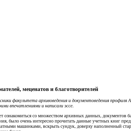
ателей, меценатов и благотворителей
урсники факультета архивоведения и документоведения профиля
оими впечатлениями и написали эссе.
ет ознакомиться со множеством архивных данных, документов ба
ния, было очень интересно прочитать данные учетных книг пред
ечатными машинками, вскрыть сундук, доверху наполненный ста