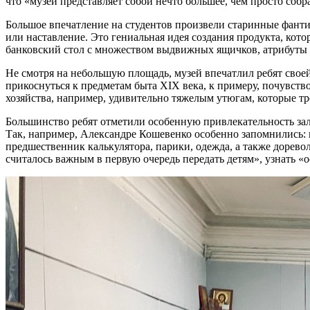
что «музей представляет собой нечто большее, чем просто собр
Большое впечатление на студентов произвели старинные фантик
или наставление. Это гениальная идея создания продукта, кото
банковский стол с множеством выдвижных ящичков, атрибуты 
Не смотря на небольшую площадь, музей впечатлил ребят свое
прикоснуться к предметам быта XIX века, к примеру, почувств
хозяйства, например, удивительно тяжелым утюгам, которые т
Большинство ребят отметили особенную привлекательность зал
Так, например, Александре Кошевенко особенно запомнились: п
предшественник калькулятора, парики, одежда, а также дорев
считалось важным в первую очередь передать детям», узнать 