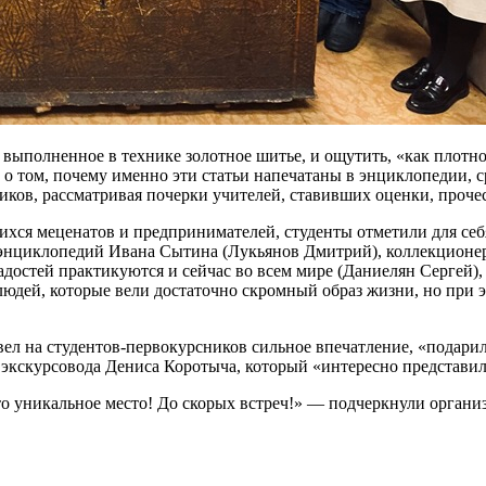
выполненное в технике золотное шитье, и ощутить, «как плотно 
о том, почему именно эти статьи напечатаны в энциклопедии, с
ков, рассматривая почерки учителей, ставивших оценки, прочес
хся меценатов и предпринимателей, студенты отметили для се
энциклопедий Ивана Сытина (Лукьянов Дмитрий), коллекционера
адостей практикуются и сейчас во всем мире (Даниелян Сергей)
юдей, которые вели достаточно скромный образ жизни, но при 
ел на студентов-первокурсников сильное впечатление, «подарил
 экскурсовода Дениса Коротыча, который «интересно представил 
то уникальное место! До скорых встреч!» — подчеркнули органи