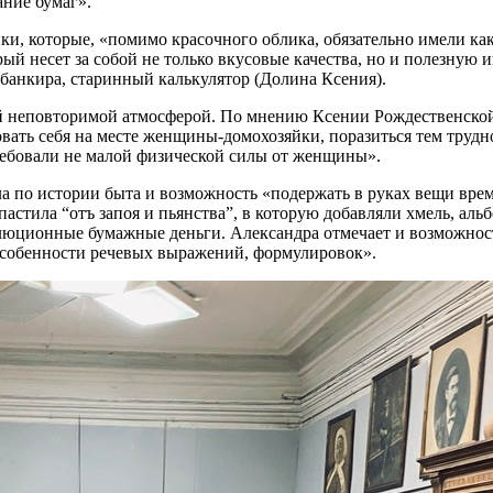
ание бумаг».
и, которые, «помимо красочного облика, обязательно имели как
рый несет за собой не только вкусовые качества, но и полезную
банкира, старинный калькулятор (Долина Ксения).
й неповторимой атмосферой. По мнению Ксении Рождественской,
овать себя на месте женщины-домохозяйки, поразиться тем труд
ребовали не малой физической силы от женщины».
а по истории быта и возможность «подержать в руках вещи вре
астила “отъ запоя и пьянства”, в которую добавляли хмель, аль
олюционные бумажные деньги. Александра отмечает и возможнос
«особенности речевых выражений, формулировок».