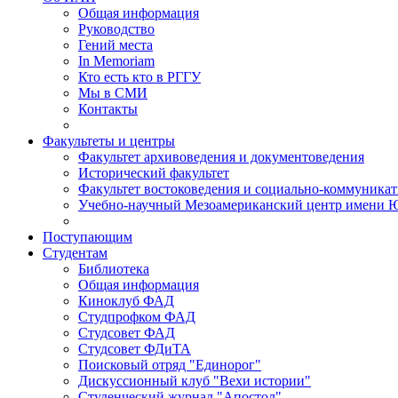
Общая информация
Руководство
Гений места
In Memoriam
Кто есть кто в РГГУ
Мы в СМИ
Контакты
Факультеты и центры
Факультет архивоведения и документоведения
Исторический факультет
Факультет востоковедения и социально-коммуника
Учебно-научный Мезоамериканский центр имени Ю
Поступающим
Студентам
Библиотека
Общая информация
Киноклуб ФАД
Студпрофком ФАД
Студсовет ФАД
Студсовет ФДиТА
Поисковый отряд "Единорог"
Дискуссионный клуб "Вехи истории"
Студенческий журнал "Апостол"