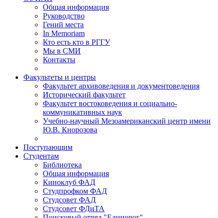
Общая информация
Руководство
Гений места
In Memoriam
Кто есть кто в РГГУ
Мы в СМИ
Контакты
Факультеты и центры
Факультет архивоведения и документоведения
Исторический факультет
Факультет востоковедения и социально-
коммуникативных наук
Учебно-научный Мезоамериканский центр имени
Ю.В. Кнорозова
Поступающим
Студентам
Библиотека
Общая информация
Киноклуб ФАД
Студпрофком ФАД
Студсовет ФАД
Студсовет ФДиТА
Поисковый отряд "Единорог"