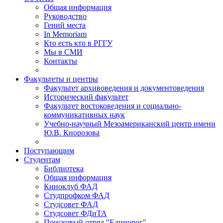
Общая информация
Руководство
Гений места
In Memoriam
Кто есть кто в РГГУ
Мы в СМИ
Контакты
Факультеты и центры
Факультет архивоведения и документоведения
Исторический факультет
Факультет востоковедения и социально-
коммуникативных наук
Учебно-научный Мезоамериканский центр имени
Ю.В. Кнорозова
Поступающим
Студентам
Библиотека
Общая информация
Киноклуб ФАД
Студпрофком ФАД
Студсовет ФАД
Студсовет ФДиТА
Поисковый отряд "Единорог"