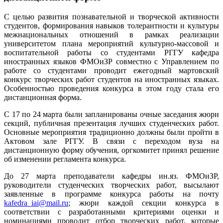
С целью развития познавательной и творческой активности
студентов, формирования навыков толерантности и культуры
межнациональных отношений в рамках реализации
университетом плана мероприятий культурно-массовой и
воспитательной работы со студентами РГГУ кафедра
иностранных языков ФМОиЗР совместно с Управлением по
работе со студентами проводит ежегодный мартовский
конкурс творческих работ студентов на иностранных языках.
Особенностью проведения конкурса в этом году стала его
дистанционная форма.
С 17 по 24 марта были запланированы очные заседания жюри
секций, публичная презентация лучших студенческих работ.
Основные мероприятия традиционно должны были пройти в
Актовом зале РГГУ. В связи с переходом вуза на
дистанционную форму обучения, оргкомитет принял решение
об изменении регламента конкурса.
До 27 марта преподаватели кафедры ин.яз. ФМОиЗР,
руководители студенческих творческих работ, высылают
заявленные в программе конкурса работы на почту
kafedra_iai@mail.ru
; жюри каждой секции конкурса в
соответствии с разработанными критериями оценки и
номинациями проводит отбор творческих работ, которые