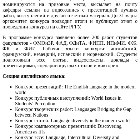
номинируются на призовые места, высылает на почту
кафедры ссылки на видеозапись с презентацией лучших
работ, выступлений и другой отчетный материал. До 31 марта
оргкомитет конкурса подводит итоги и публикует отчет о
проведении конкурса на сайте РГГУ.
В программе конкурса заявлено более 200 работ студентов
факультетов - ФМОиЗР, ФАД, ФДиТА, ФИПП, ИПиМИ, ФЖ,
ФК и ФИИ. Рабочие языки конкурса: английский,
французский, немецкий, испанский и норвежский. Студенты
подготовили эссе, статьи, видеосюжеты, доклады с
презентациями, сценарии круглых столов и викторин.
Секция английского языка:
Конкурс презентаций: The English language in the modern
world
Конкурс публичных выступлений: World Issues in
Students’ Perception
Конкурс творческих работ: Languages Bridging the Gap
between Nations
Конкурс статей: Language diversity in the modern world
Конкурс компьютерных презентаций: Discovering
America as it is
Конкурс эссе: Language, Intercultural Diversity and