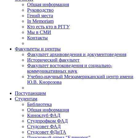
Общая информация
Руководство
Гений места
In Memoriam
Кто есть кто в РГГУ
Мы в СМИ
Контакты
Факультеты и центры
Факультет архивоведения и документоведения
Исторический факультет
Факультет востоковедения и социально-
коммуникативных наук
Учебно-научный Мезоамериканский центр имени
Ю.В. Кнорозова
Поступающим
Студентам
Библиотека
Общая информация
Киноклуб ФАД
Студпрофком ФАД
Студсовет ФАД
Студсовет ФДиТА
Поисковый отряд "Единорог"