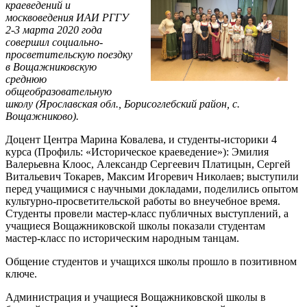
краеведений и
москвоведения ИАИ РГГУ
2-3 марта 2020 года
совершил социально-
просветительскую поездку
в Вощажниковскую
среднюю
общеобразовательную
школу (Ярославская обл., Борисоглебский район, c.
Вощажниково).
Доцент Центра Марина Ковалева, и студенты-историки 4
курса (Профиль: «Историческое краеведение»): Эмилия
Валерьевна Клоос, Александр Сергеевич Платицын, Сергей
Витальевич Токарев, Максим Игоревич Николаев; выступили
перед учащимися с научными докладами, поделились опытом
культурно-просветительской работы во внеучебное время.
Студенты провели мастер-класс публичных выступлений, а
учащиеся Вощажниковской школы показали студентам
мастер-класс по историческим народным танцам.
Общение студентов и учащихся школы прошло в позитивном
ключе.
Администрация и учащиеся Вощажниковской школы в