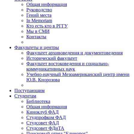
Общая информация
Руководство
Гений места
In Memoriam
Кто есть кто в РГГУ
Мы в СМИ
Контакты
Факультеты и центры
Факультет архивоведения и документоведения
Исторический факультет
Факультет востоковедения и социально-
коммуникативных наук
Учебно-научный Мезоамериканский центр имени
Ю.В. Кнорозова
Поступающим
Студентам
Библиотека
Общая информация
Киноклуб ФАД
Студпрофком ФАД
Студсовет ФАД
Студсовет ФДиТА
Поисковый отряд "Единорог"