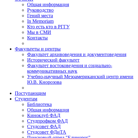
Общая информация
Руководство
Гений места
In Memoriam
Кто есть кто в РГГУ
Мы в СМИ
Контакты
Факультеты и центры
Факультет архивоведения и документоведения
Исторический факультет
Факультет востоковедения и социально-
коммуникативных наук
Учебно-научный Мезоамериканский центр имени
Ю.В. Кнорозова
Поступающим
Студентам
Библиотека
Общая информация
Киноклуб ФАД
Студпрофком ФАД
Студсовет ФАД
Студсовет ФДиТА
Поисковый отряд "Единорог"