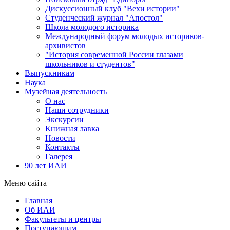
Дискуссионный клуб "Вехи истории"
Студенческий журнал "Апостол"
Школа молодого историка
Международный форум молодых историков-
архивистов
"История современной России глазами
школьников и студентов"
Выпускникам
Наука
Музейная деятельность
О нас
Наши сотрудники
Экскурсии
Книжная лавка
Новости
Контакты
Галерея
90 лет ИАИ
Меню сайта
Главная
Об ИАИ
Факультеты и центры
Поступающим