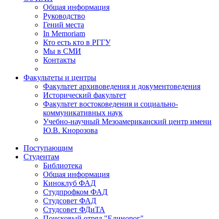
Общая информация
Руководство
Гений места
In Memoriam
Кто есть кто в РГГУ
Мы в СМИ
Контакты
Факультеты и центры
Факультет архивоведения и документоведения
Исторический факультет
Факультет востоковедения и социально-
коммуникативных наук
Учебно-научный Мезоамериканский центр имени
Ю.В. Кнорозова
Поступающим
Студентам
Библиотека
Общая информация
Киноклуб ФАД
Студпрофком ФАД
Студсовет ФАД
Студсовет ФДиТА
Поисковый отряд "Единорог"