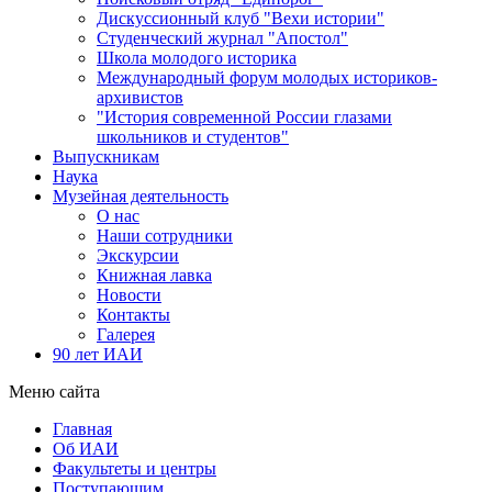
Дискуссионный клуб "Вехи истории"
Студенческий журнал "Апостол"
Школа молодого историка
Международный форум молодых историков-
архивистов
"История современной России глазами
школьников и студентов"
Выпускникам
Наука
Музейная деятельность
О нас
Наши сотрудники
Экскурсии
Книжная лавка
Новости
Контакты
Галерея
90 лет ИАИ
Меню сайта
Главная
Об ИАИ
Факультеты и центры
Поступающим