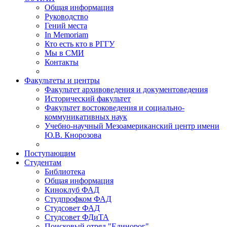
Общая информация
Руководство
Гений места
In Memoriam
Кто есть кто в РГГУ
Мы в СМИ
Контакты
Факультеты и центры
Факультет архивоведения и документоведения
Исторический факультет
Факультет востоковедения и социально-
коммуникативных наук
Учебно-научный Мезоамериканский центр имени
Ю.В. Кнорозова
Поступающим
Студентам
Библиотека
Общая информация
Киноклуб ФАД
Студпрофком ФАД
Студсовет ФАД
Студсовет ФДиТА
Поисковый отряд "Единорог"