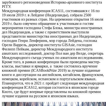
зарубежного регионоведения Историко-архивного института
РГГУ.
Международная конференция ICAS11, состоявшаяся с 16 по
19 июля 2019 г. в Лейдене (Нидерланды), собрала 2500
участников из разных стран. На церемонии открытия 16 июля
2019 г. было озвучено обращение к участникам и гостям
мероприятия господина Стефа Блока, министра иностранных
дел Нидерландов, а также с приветствием выступили
представители министерства иностранных дел Нидерландов,
господин Генри Ленферинк, мэр города Лейдена, госпожа
Орели Варрель, директор института GISAsie, господин
Филипп Пейкам, директор Международного института
азиатских исследований, доктор Пол ван дер Велде, секретарь
Международного съезда ученых по азиатским исследованиям.
Кроме того, в рамках конференции были проведены мастер-
классы, выставки и ярмарки, а также состоялось вручение
книжной премии (ICASBookPrize 2019) за лучшие изданные
книги и диссертации на английском, китайском, французском,
немецком, корейском, испанском и португальском языках.
Планируется, что в 2021 г. пройдет следующая международная
конференция ICAS12, которая состоится в японском городе
Киото, где будут впервые представлены на книжной премии
лучшие издания на русском и японском языках.