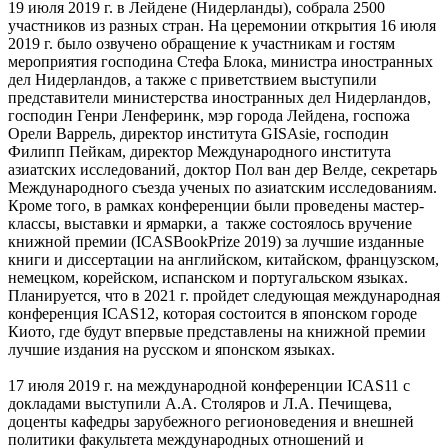
19 июля 2019 г. в Лейдене (Нидерланды), собрала 2500
участников из разных стран. На церемонии открытия 16 июля
2019 г. было озвучено обращение к участникам и гостям
мероприятия господина Стефа Блока, министра иностранных
дел Нидерландов, а также с приветствием выступили
представители министерства иностранных дел Нидерландов,
господин Генри Ленферинк, мэр города Лейдена, госпожа
Орели Варрель, директор института GISAsie, господин
Филипп Пейкам, директор Международного института
азиатских исследований, доктор Пол ван дер Велде, секретарь
Международного съезда ученых по азиатским исследованиям.
Кроме того, в рамках конференции были проведены мастер-
классы, выставки и ярмарки, а также состоялось вручение
книжной премии (ICASBookPrize 2019) за лучшие изданные
книги и диссертации на английском, китайском, французском,
немецком, корейском, испанском и португальском языках.
Планируется, что в 2021 г. пройдет следующая международная
конференция ICAS12, которая состоится в японском городе
Киото, где будут впервые представлены на книжной премии
лучшие издания на русском и японском языках.
17 июля 2019 г. на международной конференции ICAS11 с
докладами выступили А.А. Столяров и Л.А. Печищева,
доценты кафедры зарубежного регионоведения и внешней
политики факультета международных отношений и