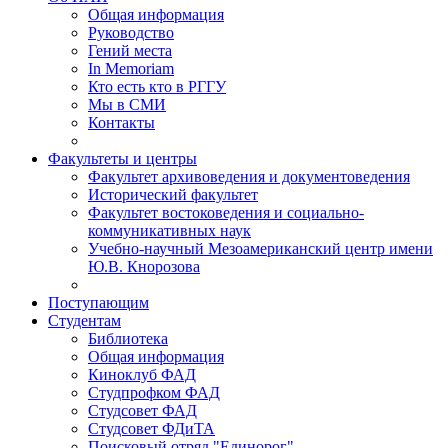
Общая информация
Руководство
Гений места
In Memoriam
Кто есть кто в РГГУ
Мы в СМИ
Контакты
Факультеты и центры
Факультет архивоведения и документоведения
Исторический факультет
Факультет востоковедения и социально-
коммуникативных наук
Учебно-научный Мезоамериканский центр имени
Ю.В. Кнорозова
Поступающим
Студентам
Библиотека
Общая информация
Киноклуб ФАД
Студпрофком ФАД
Студсовет ФАД
Студсовет ФДиТА
Поисковый отряд "Единорог"