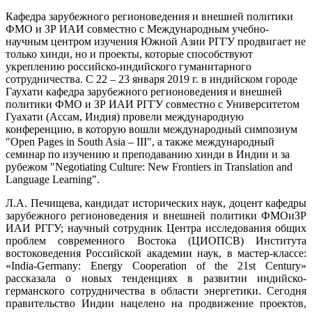
Кафедра зарубежного регионоведения и внешней политики
ФМО и ЗР ИАИ совместно с Международным учебно-
научным центром изучения Южной Азии РГГУ продвигает не
только хинди, но и проекты, которые способствуют
укреплению российско-индийского гуманитарного
сотрудничества. С 22 – 23 января 2019 г. в индийском городе
Гаухати кафедра зарубежного регионоведения и внешней
политики ФМО и ЗР ИАИ РГГУ совместно с Университетом
Гуахати (Ассам, Индия) провели международную
конференцию, в которую вошли международный симпозиум
"Open Pages in South Asia – III", а также международный
семинар по изучению и преподаванию хинди в Индии и за
рубежом "Negotiating Culture: New Frontiers in Translation and
Language Learning".
Л.А. Печищева, кандидат исторических наук, доцент кафедры
зарубежного регионоведения и внешней политики ФМОиЗР
ИАИ РГГУ; научный сотрудник Центра исследования общих
проблем современного Востока (ЦИОПСВ) Института
востоковедения Российской академии наук, в мастер-классе:
«India-Germany: Energy Cooperation of the 21st Century»
рассказала о новых тенденциях в развитии индийско-
германского сотрудничества в области энергетики. Сегодня
правительство Индии нацелено на продвижение проектов,