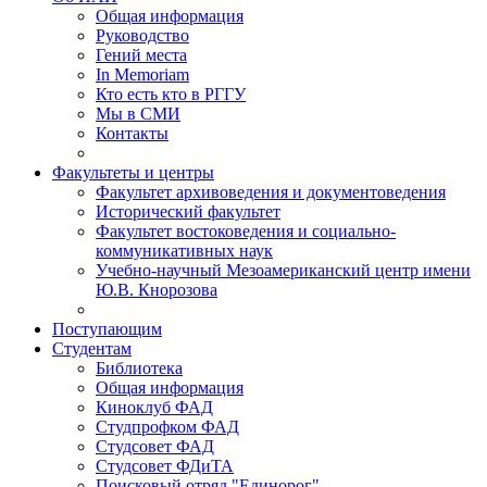
Общая информация
Руководство
Гений места
In Memoriam
Кто есть кто в РГГУ
Мы в СМИ
Контакты
Факультеты и центры
Факультет архивоведения и документоведения
Исторический факультет
Факультет востоковедения и социально-
коммуникативных наук
Учебно-научный Мезоамериканский центр имени
Ю.В. Кнорозова
Поступающим
Студентам
Библиотека
Общая информация
Киноклуб ФАД
Студпрофком ФАД
Студсовет ФАД
Студсовет ФДиТА
Поисковый отряд "Единорог"