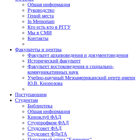
Общая информация
Руководство
Гений места
In Memoriam
Кто есть кто в РГГУ
Мы в СМИ
Контакты
Факультеты и центры
Факультет архивоведения и документоведения
Исторический факультет
Факультет востоковедения и социально-
коммуникативных наук
Учебно-научный Мезоамериканский центр имени
Ю.В. Кнорозова
Поступающим
Студентам
Библиотека
Общая информация
Киноклуб ФАД
Студпрофком ФАД
Студсовет ФАД
Студсовет ФДиТА
Поисковый отряд "Единорог"