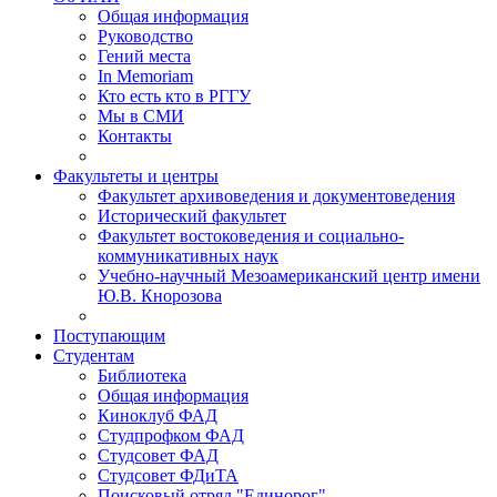
Общая информация
Руководство
Гений места
In Memoriam
Кто есть кто в РГГУ
Мы в СМИ
Контакты
Факультеты и центры
Факультет архивоведения и документоведения
Исторический факультет
Факультет востоковедения и социально-
коммуникативных наук
Учебно-научный Мезоамериканский центр имени
Ю.В. Кнорозова
Поступающим
Студентам
Библиотека
Общая информация
Киноклуб ФАД
Студпрофком ФАД
Студсовет ФАД
Студсовет ФДиТА
Поисковый отряд "Единорог"