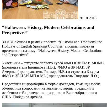
30.10.2018
“Halloween. History, Modern Celebrations and
Perspectives”
30 и 31 октября в рамках проекта “Customs and Traditions: the
Holidays of English Speaking Countries” прошла пилотная
презентация на тему: “Halloween. History, Modern Celebrations
and Perspectives”.
Участники – студенты первого курса ФМО и ЗР ИАИ МОМС
(преподаватель Банникова Н.В.), ФМО и ЗР ИАИ ЗР
Америка (преподаватель Ганжара И.В.) и студенты 3 курса
ФМО и ЗР ИАИ МП и МБ ( преподаватель Скирдова Л.О.).
Представив информацию в форме докладов, команды после,
обменялись вопросами на знание истории, традиций и
особенностей проведения праздника в Великобритании и
США. Победила дружба.