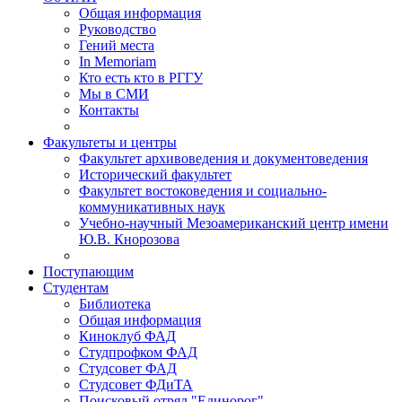
Общая информация
Руководство
Гений места
In Memoriam
Кто есть кто в РГГУ
Мы в СМИ
Контакты
Факультеты и центры
Факультет архивоведения и документоведения
Исторический факультет
Факультет востоковедения и социально-
коммуникативных наук
Учебно-научный Мезоамериканский центр имени
Ю.В. Кнорозова
Поступающим
Студентам
Библиотека
Общая информация
Киноклуб ФАД
Студпрофком ФАД
Студсовет ФАД
Студсовет ФДиТА
Поисковый отряд "Единорог"