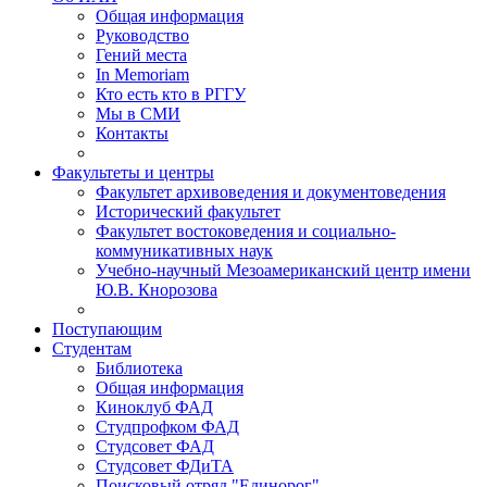
Общая информация
Руководство
Гений места
In Memoriam
Кто есть кто в РГГУ
Мы в СМИ
Контакты
Факультеты и центры
Факультет архивоведения и документоведения
Исторический факультет
Факультет востоковедения и социально-
коммуникативных наук
Учебно-научный Мезоамериканский центр имени
Ю.В. Кнорозова
Поступающим
Студентам
Библиотека
Общая информация
Киноклуб ФАД
Студпрофком ФАД
Студсовет ФАД
Студсовет ФДиТА
Поисковый отряд "Единорог"