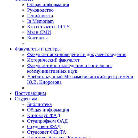
Общая информация
Руководство
Гений места
In Memoriam
Кто есть кто в РГГУ
Мы в СМИ
Контакты
Факультеты и центры
Факультет архивоведения и документоведения
Исторический факультет
Факультет востоковедения и социально-
коммуникативных наук
Учебно-научный Мезоамериканский центр имени
Ю.В. Кнорозова
Поступающим
Студентам
Библиотека
Общая информация
Киноклуб ФАД
Студпрофком ФАД
Студсовет ФАД
Студсовет ФДиТА
Поисковый отряд "Единорог"