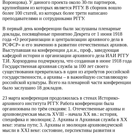
Воронцова). У данного проекта около 30-ти партнеров,
крупнейшим из которых является РГГУ. В сборник вошло
более 100 статей, из которых более трети написано
преподавателями и сотрудниками РГГУ.
В первый день конференции были заслушаны пленарные
доклады, посвящённые принятию Декрета от 1 июня 1918
года «О реогранизации и централизации архивного дела в
РСФСР» и его значению в развитии отечественных архивов.
Выступавшая на конференции д.и.н., проф., заведующая
кафедрой истории и организации архивного дела ИАИ РГГУ
Т.И. Хорхордина подчеркнула, что созданная в июне 1918 года
Государственная архивная служба за 100 лет своего
существования превратилась в один из атрибутов российской
государственности, а архивы – в важнейшую составляющую
российской культуры. Всего на пленарной части конференции
было заслушано 18 докладов.
23 марта конференция продолжилась в стенах Историко-
архивного института РГГУ. Работа конференции была
организована по трём секциям: 1. Отечественные архивы и
архивоведческая мысль XVIII – начала XX вв.: история,
специфика и эволюция; 2. Архивы и Архивная служба в XX
веке: этапы пути; 3. Архивы и эволюция архивоведческой
мысли в XXI веке: состояние, перспективы развития и