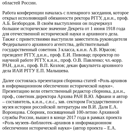
областей России.
Работа конференции началась с пленарного заседания, которое
открыл исполняющий обязанности ректора РГГУ, д.и.н., проф.
А.Б. Безбородов. В своём выступлении он подчеркнул
большое историческое значение Декрета от 1 июня 1918 года
для отечественной исторической науки и архивного дела.
Также с приветствиями выступили заместитель руководителя
Федерального архивного агентства, действительный
государственный советник 3 класса, к.и.н. А.В. Юрасов;
президент РГГУ, д.и.н., проф. Е.И. Пивовар; проректор по
научной работе РГГУ, к.и.н., проф. О.В. Павленко; чл.-корр.
РАН, д.и.н., проф. В.П. Козлов; декан факультета архивного
дела ИАИ РГГУ Е.П. Малышева.
Далее состоялась презентация сборника статей «Роль архивов
в информационном обеспечении исторической науки».
Презентацию вели ответственный редактор сборника, д.и.н.,
проф., советник директора Архива РАН В.Ю. Афиани и автор
– составитель, к.и.н., с.н.с., зав. сектором Государственного
музея истории российской литературы им В.И. Даля Е.А.
Воронцова. Сборник, посвященный 100-летию Архивной
cлужбы России, вышел в конце 2017 года в рамках проекта
«Роль музеев–библиотек–архивов в информационном
обеспечении исторической науки» (автор проекта – Е.А.