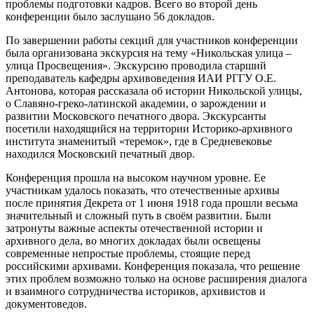
проблемы подготовки кадров. Всего во второй день
конференции было заслушано 56 докладов.
По завершении работы секций для участников конференции
была организована экскурсия на тему «Никольская улица –
улица Просвещения». Экскурсию проводила старший
преподаватель кафедры архивоведения ИАИ РГГУ О.Е.
Антонова, которая рассказала об истории Никольской улицы,
о Славяно-греко-латинской академии, о зарождении и
развитии Московского печатного двора. Экскурсанты
посетили находящийся на территории Историко-архивного
института знаменитый «теремок», где в Средневековье
находился Московский печатный двор.
Конференция прошла на высоком научном уровне. Ее
участникам удалось показать, что отечественные архивы
после принятия Декрета от 1 июня 1918 года прошли весьма
значительный и сложный путь в своём развитии. Были
затронуты важные аспекты отечественной истории и
архивного дела, во многих докладах были освещены
современные непростые проблемы, стоящие перед
российскими архивами. Конференция показала, что решение
этих проблем возможно только на основе расширения диалога
и взаимного сотрудничества историков, архивистов и
документоведов.