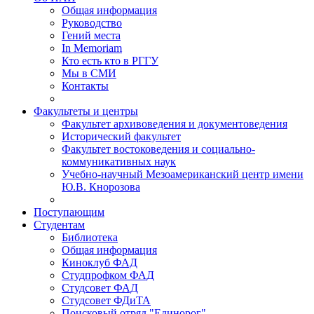
Общая информация
Руководство
Гений места
In Memoriam
Кто есть кто в РГГУ
Мы в СМИ
Контакты
Факультеты и центры
Факультет архивоведения и документоведения
Исторический факультет
Факультет востоковедения и социально-
коммуникативных наук
Учебно-научный Мезоамериканский центр имени
Ю.В. Кнорозова
Поступающим
Студентам
Библиотека
Общая информация
Киноклуб ФАД
Студпрофком ФАД
Студсовет ФАД
Студсовет ФДиТА
Поисковый отряд "Единорог"