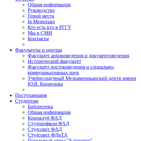
Общая информация
Руководство
Гений места
In Memoriam
Кто есть кто в РГГУ
Мы в СМИ
Контакты
Факультеты и центры
Факультет архивоведения и документоведения
Исторический факультет
Факультет востоковедения и социально-
коммуникативных наук
Учебно-научный Мезоамериканский центр имени
Ю.В. Кнорозова
Поступающим
Студентам
Библиотека
Общая информация
Киноклуб ФАД
Студпрофком ФАД
Студсовет ФАД
Студсовет ФДиТА
Поисковый отряд "Единорог"