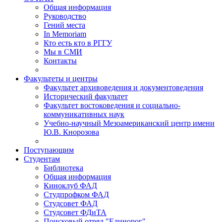
Общая информация
Руководство
Гений места
In Memoriam
Кто есть кто в РГГУ
Мы в СМИ
Контакты
Факультеты и центры
Факультет архивоведения и документоведения
Исторический факультет
Факультет востоковедения и социально-
коммуникативных наук
Учебно-научный Мезоамериканский центр имени
Ю.В. Кнорозова
Поступающим
Студентам
Библиотека
Общая информация
Киноклуб ФАД
Студпрофком ФАД
Студсовет ФАД
Студсовет ФДиТА
Поисковый отряд "Единорог"