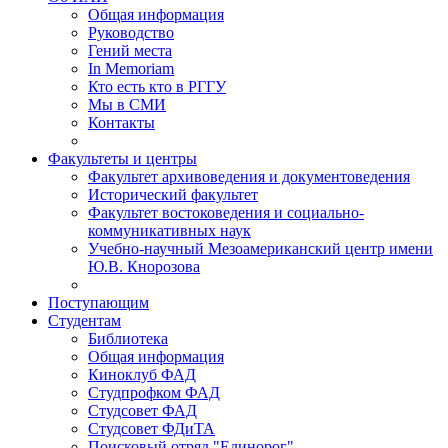
Общая информация
Руководство
Гений места
In Memoriam
Кто есть кто в РГГУ
Мы в СМИ
Контакты
Факультеты и центры
Факультет архивоведения и документоведения
Исторический факультет
Факультет востоковедения и социально-
коммуникативных наук
Учебно-научный Мезоамериканский центр имени
Ю.В. Кнорозова
Поступающим
Студентам
Библиотека
Общая информация
Киноклуб ФАД
Студпрофком ФАД
Студсовет ФАД
Студсовет ФДиТА
Поисковый отряд "Единорог"