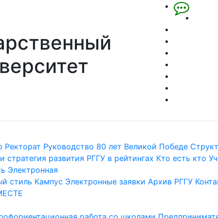
арственный
верситет
р
Ректорат
Руководство
80 лет Великой Победе
Струк
и стратегия развития
РГГУ в рейтингах
Кто есть кто
Уч
ть
Электронная
й стиль
Кампус
Электронные заявки
Архив РГГУ
Конта
МЕСТЕ
рофориентационная работа со школами
Предпринимате