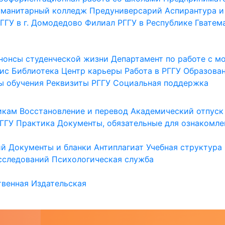
уманитарный колледж
Предуниверсарий
Аспирантура и
ГГУ в г. Домодедово
Филиал РГГУ в Республике Гватем
нонсы студенческой жизни
Департамент по работе с 
ис
Библиотека
Центр карьеры
Работа в РГГУ
Образова
ы обучения
Реквизиты РГГУ
Социальная поддержка
икам
Восстановление и перевод
Академический отпуск
ГГУ
Практика
Документы, обязательные для ознакомле
ий
Документы и бланки
Антиплагиат
Учебная структура
сследований
Психологическая служба
венная
Издательская