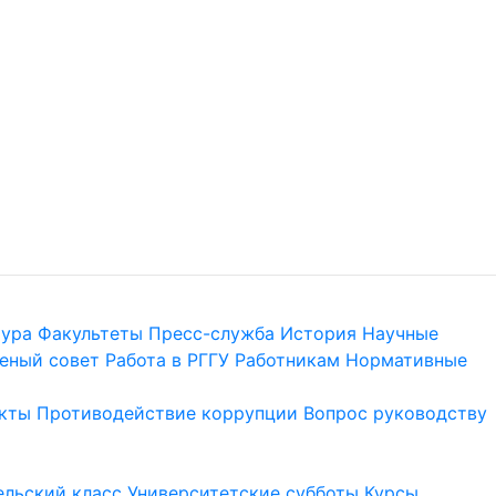
тура
Факультеты
Пресс-служба
История
Научные
еный совет
Работа в РГГУ
Работникам
Нормативные
кты
Противодействие коррупции
Вопрос руководству
льский класс
Университетские субботы
Курсы