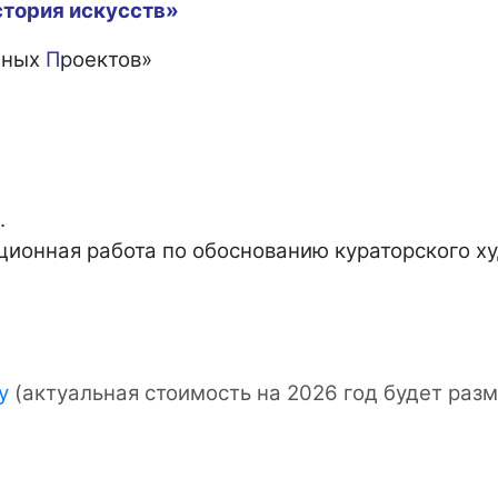
стория искусств»
нных
П
роектов»
.
ционная работа по обоснованию кураторского х
у
(актуальная стоимость на 2026 год будет разм