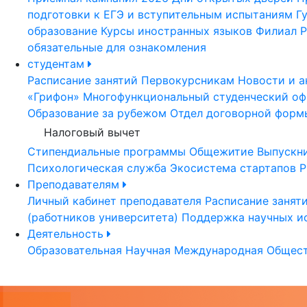
подготовки к ЕГЭ и вступительным испытаниям
Г
образование
Курсы иностранных языков
Филиал Р
обязательные для ознакомления
студентам
Расписание занятий
Первокурсникам
Новости и а
«Грифон»
Многофункциональный студенческий оф
Образование за рубежом
Отдел договорной форм
Налоговый вычет
Стипендиальные программы
Общежитие
Выпускн
Психологическая служба
Экосистема стартапов Р
Преподавателям
Личный кабинет преподавателя
Расписание занят
(работников университета)
Поддержка научных и
Деятельность
Образовательная
Научная
Международная
Общест