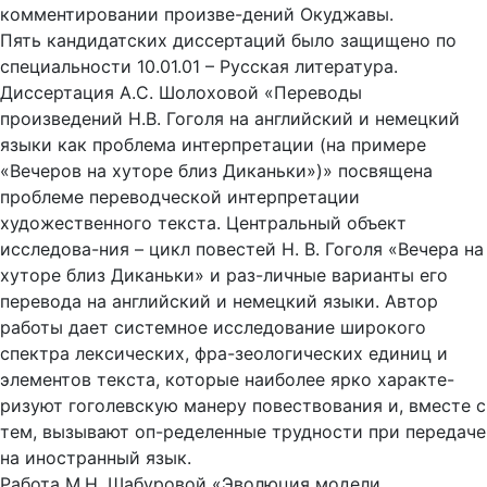
комментировании произве-дений Окуджавы.
Пять кандидатских диссертаций было защищено по
специальности 10.01.01 – Русская литература.
Диссертация А.С. Шолоховой «Переводы
произведений Н.В. Гоголя на английский и немецкий
языки как проблема интерпретации (на примере
«Вечеров на хуторе близ Диканьки»)» посвящена
проблеме переводческой интерпретации
художественного текста. Центральный объект
исследова-ния – цикл повестей Н. В. Гоголя «Вечера на
хуторе близ Диканьки» и раз-личные варианты его
перевода на английский и немецкий языки. Автор
работы дает системное исследование широкого
спектра лексических, фра-зеологических единиц и
элементов текста, которые наиболее ярко характе-
ризуют гоголевскую манеру повествования и, вместе с
тем, вызывают оп-ределенные трудности при передаче
на иностранный язык.
Работа М.Н. Шабуровой «Эволюция модели