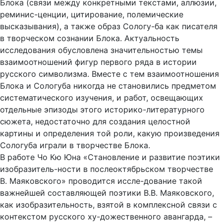
Блока (связи между конкретными текстами, аллюзии,
реминис-ценции, цитирование, полемические
высказывания), а также образ Сологу-ба как писателя
в творческом сознании Блока. Актуальность
исследования обусловлена значительностью темы
взаимоотношений фигур первого ряда в истории
русского символизма. Вместе с тем взаимоотношения
Блока и Сологуба никогда не становились предметом
систематического изучения, и работ, освещающих
отдельные эпизоды этого историко-литературного
сюжета, недостаточно для создания целостной
картины и определения той роли, какую произведения
Сологуба играли в творчестве Блока.
В работе Чо Кю Юна «Становление и развитие поэтики
изобразитель-ности в послеоктябрьском творчестве
В. Маяковского» проводится иссле-дование такой
важнейшей составляющей поэтики В.В. Маяковского,
как изобразительность, взятой в комплексной связи с
контекстом русского ху-дожественного авангарда, –