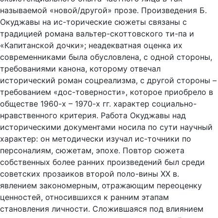
называемой «новой/другой» прозе. Произведения Б.
Окуджавы на ис-торические сюжеты связаны с
традицией романа вальтер-скоттовского ти-па и
«Капитанской дочки»; неадекватная оценка их
современниками была обусловлена, с одной стороны,
требованиями канона, которому отвечал
исторический роман соцреализма, с другой стороны –
требованием «дос-товерности», которое приобрело в
обществе 1960-х – 1970-х гг. характер социально-
нравственного критерия. Работа Окуджавы над
историческими документами носила по сути научный
характер: он методически изучал ис-точники по
персоналиям, сюжетам, эпохе. Повтор сюжета
собственных более ранних произведений был среди
советских прозаиков второй поло-вины ХХ в.
явлением закономерным, отражающим переоценку
ценностей, относившихся к ранним этапам
становления личности. Сложившаяся под влиянием