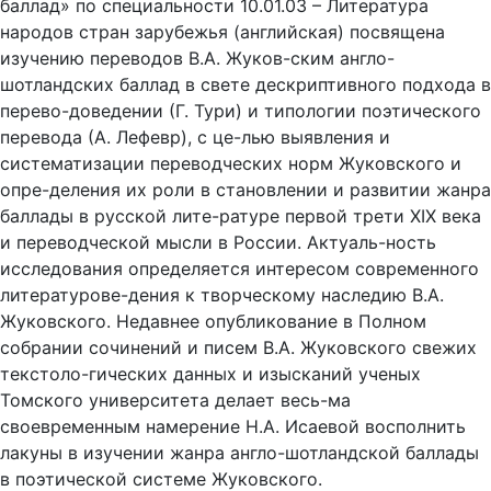
баллад» по специальности 10.01.03 – Литература
народов стран зарубежья (английская) посвящена
изучению переводов В.А. Жуков-ским англо-
шотландских баллад в свете дескриптивного подхода в
перево-доведении (Г. Тури) и типологии поэтического
перевода (А. Лефевр), с це-лью выявления и
систематизации переводческих норм Жуковского и
опре-деления их роли в становлении и развитии жанра
баллады в русской лите-ратуре первой трети XIX века
и переводческой мысли в России. Актуаль-ность
исследования определяется интересом современного
литературове-дения к творческому наследию В.А.
Жуковского. Недавнее опубликование в Полном
собрании сочинений и писем В.А. Жуковского свежих
текстоло-гических данных и изысканий ученых
Томского университета делает весь-ма
своевременным намерение Н.А. Исаевой восполнить
лакуны в изучении жанра англо-шотландской баллады
в поэтической системе Жуковского.