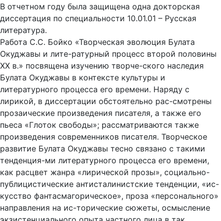
В отчетном году была защищена одна докторская
диссертация по специальности 10.01.01 – Русская
литература.
Работа С.С. Бойко «Творческая эволюция Булата
Окуджавы и лите-ратурный процесс второй половины
ХХ в.» посвящена изучению творче-ского наследия
Булата Окуджавы в контексте культуры и
литературного процесса его времени. Наряду с
лирикой, в диссертации обстоятельно рас-смотрены
прозаические произведения писателя, а также его
пьеса «Глоток свободы»; рассматриваются также
произведения современников писателя. Творческое
развитие Булата Окуджавы тесно связано с такими
тенденция-ми литературного процесса его времени,
как расцвет жанра «лирической прозы», социально-
публицистические антисталинистские тенденции, «ис-
кусство фантасмагорическое», проза «персонального»
направления на ис-торические сюжеты, осмысление
экзистенциального опыта частного лица в так