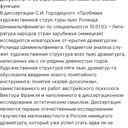
функции.
В диссертации С.И. Городецкого «Проблема
художественной струк-туры пьес Роланда
Шиммельпфеннига» по специальности 10.01.03 – Лите-
ратура народов стран зарубежья (немецкая)
исследуются новаторские от-крытия драматургии
Роланда Шиммельпфеннига. Предметом анализа слу-
жит художественная структура всех пьес драматурга,
написанных им с се-редины девяностых годов.
Художественная структура пяти пьес драматур-га
обусловила введение нового понятийного
инструмента: понятия «калей-доскопизм»,
заимствованного из работ австрийского психолога
Виктора Франкля и наполненного в диссертационном
исследовании эстетическим смыслом. Диссертация
является первым отечественным исследованием
творчества малоизвестного в России немецкого
драматурга, который уже успел стать едва ли не