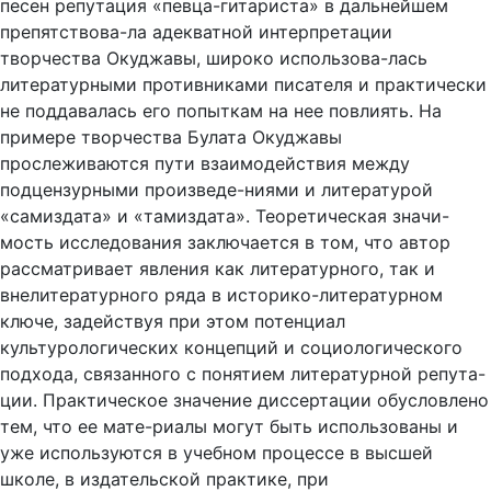
песен репутация «певца-гитариста» в дальнейшем
препятствова-ла адекватной интерпретации
творчества Окуджавы, широко использова-лась
литературными противниками писателя и практически
не поддавалась его попыткам на нее повлиять. На
примере творчества Булата Окуджавы
прослеживаются пути взаимодействия между
подцензурными произведе-ниями и литературой
«самиздата» и «тамиздата». Теоретическая значи-
мость исследования заключается в том, что автор
рассматривает явления как литературного, так и
внелитературного ряда в историко-литературном
ключе, задействуя при этом потенциал
культурологических концепций и социологического
подхода, связанного с понятием литературной репута-
ции. Практическое значение диссертации обусловлено
тем, что ее мате-риалы могут быть использованы и
уже используются в учебном процессе в высшей
школе, в издательской практике, при