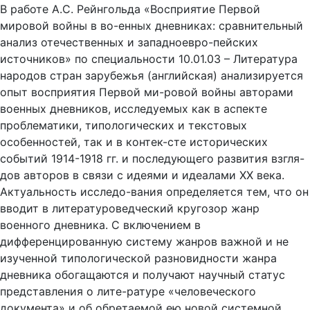
В работе А.С. Рейнгольда «Восприятие Первой
мировой войны в во-енных дневниках: сравнительный
анализ отечественных и западноевро-пейских
источников» по специальности 10.01.03 – Литература
народов стран зарубежья (английская) анализируется
опыт восприятия Первой ми-ровой войны авторами
военных дневников, исследуемых как в аспекте
проблематики, типологических и текстовых
особенностей, так и в контек-сте исторических
событий 1914-1918 гг. и последующего развития взгля-
дов авторов в связи с идеями и идеалами ХХ века.
Актуальность исследо-вания определяется тем, что он
вводит в литературоведческий кругозор жанр
военного дневника. С включением в
дифференцированную систему жанров важной и не
изученной типологической разновидности жанра
дневника обогащаются и получают научный статус
представления о лите-ратуре «человеческого
документа» и об обретаемой ею новой системной