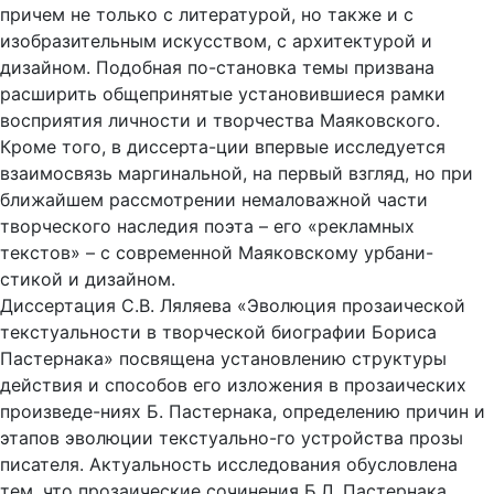
причем не только с литературой, но также и с
изобразительным искусством, с архитектурой и
дизайном. Подобная по-становка темы призвана
расширить общепринятые установившиеся рамки
восприятия личности и творчества Маяковского.
Кроме того, в диссерта-ции впервые исследуется
взаимосвязь маргинальной, на первый взгляд, но при
ближайшем рассмотрении немаловажной части
творческого наследия поэта – его «рекламных
текстов» – с современной Маяковскому урбани-
стикой и дизайном.
Диссертация С.В. Ляляева «Эволюция прозаической
текстуальности в творческой биографии Бориса
Пастернака» посвящена установлению структуры
действия и способов его изложения в прозаических
произведе-ниях Б. Пастернака, определению причин и
этапов эволюции текстуально-го устройства прозы
писателя. Актуальность исследования обусловлена
тем, что прозаические сочинения Б.Л. Пастернака