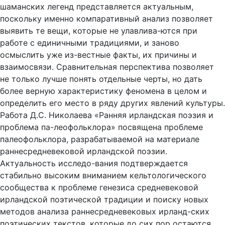
шаманских легенд представляется актуальным,
поскольку именно компаративный анализ позволяет
выявить те вещи, которые не улавлива-ются при
работе с единичными традициями, и заново
осмыслить уже из-вестные факты, их причины и
взаимосвязи. Сравнительная перспектива позволяет
не только лучше понять отдельные черты, но дать
более верную характеристику феномена в целом и
определить его место в ряду других явлений культуры.
Работа Д.С. Николаева «Ранняя ирландская поэзия и
проблема па-леофольклора» посвящена проблеме
палеофольклора, разрабатываемой на материале
раннесредневековой ирландской поэзии.
Актуальность исследо-вания подтверждается
стабильно высоким вниманием кельтологического
сообщества к проблеме генезиса средневековой
ирландской поэтической традиции и поиску новых
методов анализа раннесредневековых ирланд-ских
поэтических текстов, которые до сих пор остаются