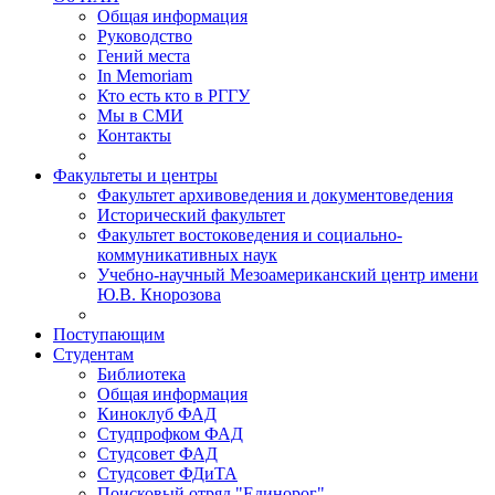
Общая информация
Руководство
Гений места
In Memoriam
Кто есть кто в РГГУ
Мы в СМИ
Контакты
Факультеты и центры
Факультет архивоведения и документоведения
Исторический факультет
Факультет востоковедения и социально-
коммуникативных наук
Учебно-научный Мезоамериканский центр имени
Ю.В. Кнорозова
Поступающим
Студентам
Библиотека
Общая информация
Киноклуб ФАД
Студпрофком ФАД
Студсовет ФАД
Студсовет ФДиТА
Поисковый отряд "Единорог"