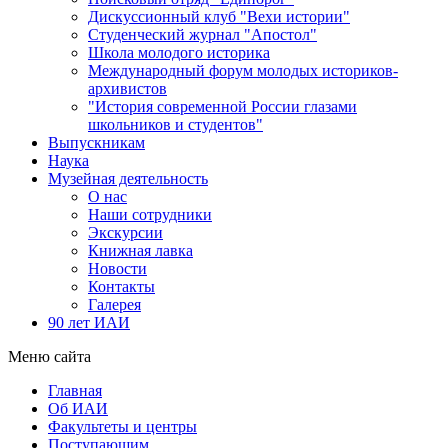
Дискуссионный клуб "Вехи истории"
Студенческий журнал "Апостол"
Школа молодого историка
Международный форум молодых историков-
архивистов
"История современной России глазами
школьников и студентов"
Выпускникам
Наука
Музейная деятельность
О нас
Наши сотрудники
Экскурсии
Книжная лавка
Новости
Контакты
Галерея
90 лет ИАИ
Меню сайта
Главная
Об ИАИ
Факультеты и центры
Поступающим