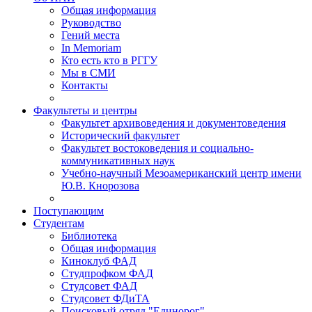
Общая информация
Руководство
Гений места
In Memoriam
Кто есть кто в РГГУ
Мы в СМИ
Контакты
Факультеты и центры
Факультет архивоведения и документоведения
Исторический факультет
Факультет востоковедения и социально-
коммуникативных наук
Учебно-научный Мезоамериканский центр имени
Ю.В. Кнорозова
Поступающим
Студентам
Библиотека
Общая информация
Киноклуб ФАД
Студпрофком ФАД
Студсовет ФАД
Студсовет ФДиТА
Поисковый отряд "Единорог"