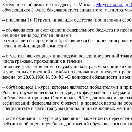
Заселение в общежитие по адресу: г. Москва,
Миусская пл., д. 6
обучающихся 1 курса бакалавриата/специалитета, магистратур
– инвалиды I и II групп, инвалиды с детства (при наличии с
– обучающиеся за счет средств федерального бюджета по про
без попечения родителей, лицами
из числа детей-сирот и детей, оставшихся без попечения роди
решению Жилищной комиссии);
– студенты, являющиеся инвалидами вследствие военной травм
числа граждан, проходивших в течение
не менее трех лет военную службу по контракту на воинских 
и уволенных с военной службы по основаниям, предусмотренны
закона от 28.03.1998 № 53-ФЗ «О воинской обязанности и во
– обучающиеся 1 курса, которые являются победителями и пр
России, обучающиеся за счет средств федерального бюджета
победители и призеры Олимпиады РГГУ для школьников, зач
ассигнований федерального бюджета в пределах квоты на обр
специалитета и магистратуры (при наличии свободных мест 
После окончания 1 курса обучающийся может быть переселен в
рейтинговой оценки учебных достижений обучающегося (справ