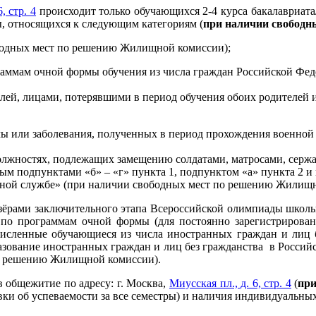
, стр. 4
происходит только обучающихся 2-4 курса бакалавриата/
ы, относящихся к следующим категориям (
при наличии свободн
вободных мест по решению Жилищной комиссии);
граммам очной формы обучения из числа граждан Российской Фе
телей, лицами, потерявшими в период обучения обоих родителей
ы или заболевания, полученных в период прохождения военной с
должностях, подлежащих замещению солдатами, матросами, серж
м подпунктами «б» – «г» пункта 1, подпунктом «а» пункта 2 и 
енной службе» (при наличии свободных мест по решению Жилищ
изёрами заключительного этапа Всероссийской олимпиады школ
 по программам очной формы (для постоянно зарегистрирован
исленные обучающиеся из числа иностранных граждан и лиц б
азование иностранных граждан и лиц без гражданства в Россий
по решению Жилищной комиссии).
 общежитие по адресу: г. Москва,
Миусская пл., д. 6, стр. 4
(
при
ки об успеваемости за все семестры) и наличия индивидуальны