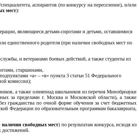
специалитета, аспирантов (по конкурсу на переселение), и/или
ых мест
):
дерации, являющиеся детьми-сиротами и детьми, оставшимися
 или единственного родителя (при наличии свободных мест по
лужбы, и ветеранами боевых действий, а также студенты из
антами, старшинами,
подпунктами «а» – «в» пункта 3 статьи 51 Федерального
ной комиссии);
ьников, а также олимпиад школьников из перечня Минобрнауки
ных за пределами г. Москва и Московской области), а также
ез гражданства по очной форме обучения за счет бюджетных
ской Федерации по образовательным программам бакалавриата,
 наличии свободных мест
) по результатам конкурса, исходя из
х достижений.