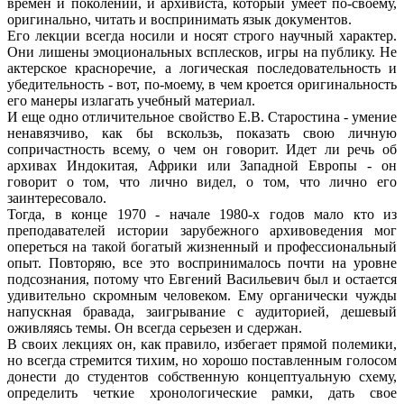
времен и поколений, и архивиста, который умеет по-своему,
оригинально, читать и воспринимать язык документов.
Его лекции всегда носили и носят строго научный характер.
Они лишены эмоциональных всплесков, игры на публику. Не
актерское красноречие, а логическая последовательность и
убедительность - вот, по-моему, в чем кроется оригинальность
его манеры излагать учебный материал.
И еще одно отличительное свойство Е.В. Старостина - умение
ненавязчиво, как бы вскользь, показать свою личную
сопричастность всему, о чем он говорит. Идет ли речь об
архивах Индокитая, Африки или Западной Европы - он
говорит о том, что лично видел, о том, что лично его
заинтересовало.
Тогда, в конце 1970 - начале 1980-х годов мало кто из
преподавателей истории зарубежного архивоведения мог
опереться на такой богатый жизненный и профессиональный
опыт. Повторяю, все это воспринималось почти на уровне
подсознания, потому что Евгений Васильевич был и остается
удивительно скромным человеком. Ему органически чужды
напускная бравада, заигрывание с аудиторией, дешевый
оживляясь темы. Он всегда серьезен и сдержан.
В своих лекциях он, как правило, избегает прямой полемики,
но всегда стремится тихим, но хорошо поставленным голосом
донести до студентов собственную концептуальную схему,
определить четкие хронологические рамки, дать свое