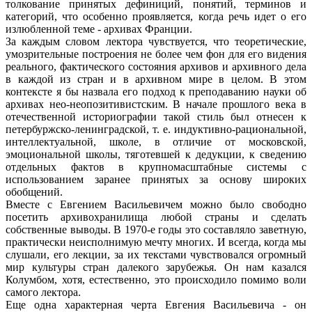
толкование принятых дефиниций, понятий, терминов и
категорий, что особенно проявляется, когда речь идет о его
излюбленной теме - архивах Франции.
За каждым словом лектора чувствуется, что теоретические,
умозрительные построения не более чем фон для его видения
реального, фактического состояния архивов и архивного дела
в каждой из стран и в архивном мире в целом. В этом
контексте я бы назвала его подход к преподаванию науки об
архивах нео-неопозитивистским. В начале прошлого века в
отечественной историографии такой стиль был отнесен к
петербуржско-ленинградской, т. е. индуктивно-рациональной,
интеллектуальной, школе, в отличие от московской,
эмоциональной школы, тяготевшей к дедукции, к сведению
отдельных фактов в крупномасштабные системы с
использованием заранее принятых за основу широких
обобщений.
Вместе с Евгением Васильевичем можно было свободно
посетить архивохранилища любой страны и сделать
собственные выводы. В 1970-е годы это составляло заветную,
практически неисполнимую мечту многих. И всегда, когда мы
слушали, его лекции, за их текстами чувствовался огромный
мир культуры стран далекого зарубежья. Он нам казался
Колумбом, хотя, естественно, это происходило помимо воли
самого лектора.
Еще одна характерная черта Евгения Васильевича - он