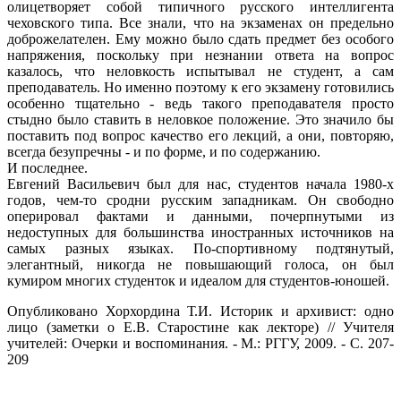
олицетворяет собой типичного русского интеллигента
чеховского типа. Все знали, что на экзаменах он предельно
доброжелателен. Ему можно было сдать предмет без особого
напряжения, поскольку при незнании ответа на вопрос
казалось, что неловкость испытывал не студент, а сам
преподаватель. Но именно поэтому к его экзамену готовились
особенно тщательно - ведь такого преподавателя просто
стыдно было ставить в неловкое положение. Это значило бы
поставить под вопрос качество его лекций, а они, повторяю,
всегда безупречны - и по форме, и по содержанию.
И последнее.
Евгений Васильевич был для нас, студентов начала 1980-х
годов, чем-то сродни русским западникам. Он свободно
оперировал фактами и данными, почерпнутыми из
недоступных для большинства иностранных источников на
самых разных языках. По-спортивному подтянутый,
элегантный, никогда не повышающий голоса, он был
кумиром многих студенток и идеалом для студентов-юношей.
Опубликовано Хорхордина Т.И. Историк и архивист: одно
лицо (заметки о Е.В. Старостине как лекторе) // Учителя
учителей: Очерки и воспоминания. - М.: РГГУ, 2009. - С. 207-
209