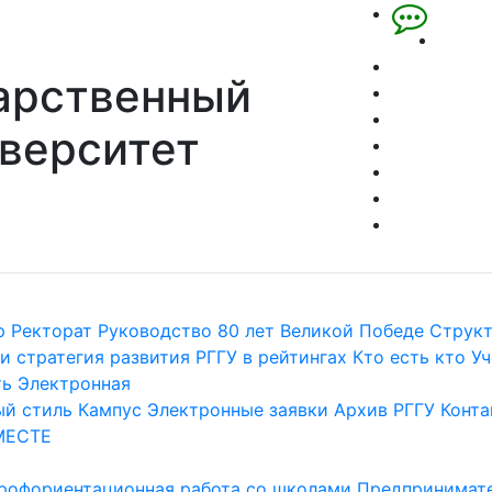
арственный
верситет
р
Ректорат
Руководство
80 лет Великой Победе
Струк
и стратегия развития
РГГУ в рейтингах
Кто есть кто
Уч
ть
Электронная
й стиль
Кампус
Электронные заявки
Архив РГГУ
Конта
МЕСТЕ
рофориентационная работа со школами
Предпринимате