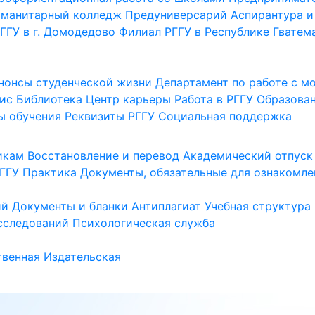
уманитарный колледж
Предуниверсарий
Аспирантура и
ГГУ в г. Домодедово
Филиал РГГУ в Республике Гватем
нонсы студенческой жизни
Департамент по работе с 
ис
Библиотека
Центр карьеры
Работа в РГГУ
Образова
ы обучения
Реквизиты РГГУ
Социальная поддержка
икам
Восстановление и перевод
Академический отпуск
ГГУ
Практика
Документы, обязательные для ознакомле
ий
Документы и бланки
Антиплагиат
Учебная структура
сследований
Психологическая служба
венная
Издательская