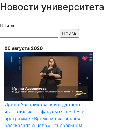
Новости университета
Поиск:
06 августа 2026
Ирина Азерникова, к.и.н., доцент
исторического факультета РГГУ, в
программе «Время московское»
рассказала о новом Генеральном