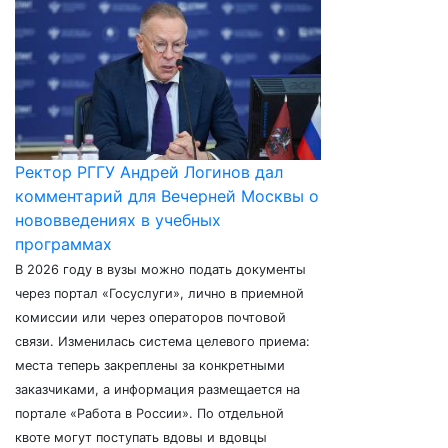
Ректор РГГУ Андрей Логинов дал
комментарий для Вечерней Москвы о
нововведениях в учебных
программах
В 2026 году в вузы можно подать документы
через портал «Госуслуги», лично в приемной
комиссии или через операторов почтовой
связи. Изменилась система целевого приема:
места теперь закреплены за конкретными
заказчиками, а информация размещается на
портале «Работа в России». По отдельной
квоте могут поступать вдовы и вдовцы