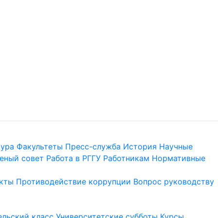
тура
Факультеты
Пресс-служба
История
Научные
еный совет
Работа в РГГУ
Работникам
Нормативные
кты
Противодействие коррупции
Вопрос руководству
льский класс
Университетские субботы
Курсы