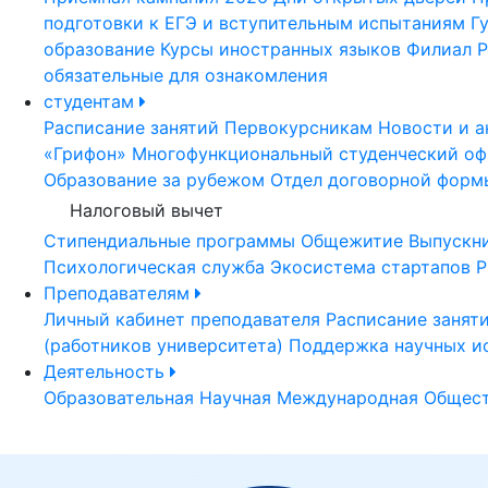
подготовки к ЕГЭ и вступительным испытаниям
Г
образование
Курсы иностранных языков
Филиал Р
обязательные для ознакомления
студентам
Расписание занятий
Первокурсникам
Новости и а
«Грифон»
Многофункциональный студенческий оф
Образование за рубежом
Отдел договорной форм
Налоговый вычет
Стипендиальные программы
Общежитие
Выпускн
Психологическая служба
Экосистема стартапов Р
Преподавателям
Личный кабинет преподавателя
Расписание занят
(работников университета)
Поддержка научных и
Деятельность
Образовательная
Научная
Международная
Общест