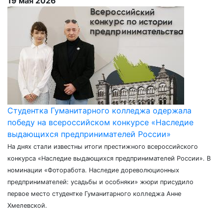
19 мая 2026
Студентка Гуманитарного колледжа одержала
победу на всероссийском конкурсе «Наследие
выдающихся предпринимателей России»
На днях стали известны итоги престижного всероссийского
конкурса «Наследие выдающихся предпринимателей России». В
номинации «Фоторабота. Наследие дореволюционных
предпринимателей: усадьбы и особняки» жюри присудило
первое место студентке Гуманитарного колледжа Анне
Хмелевской.