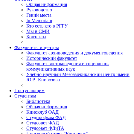
Общая информация
Руководство
Гений места
In Memoriam
Кто есть кто в РГГУ
Мы в СМИ
Контакты
Факультеты и центры
Факультет архивоведения и документоведения
Исторический факультет
Факультет востоковедения и социально-
коммуникативных наук
Учебно-научный Мезоамериканский центр имени
Ю.В. Кнорозова
Поступающим
Студентам
Библиотека
Общая информация
Киноклуб ФАД
Студпрофком ФАД
Студсовет ФАД
Студсовет ФДиТА
Поисковый отряд "Единорог"